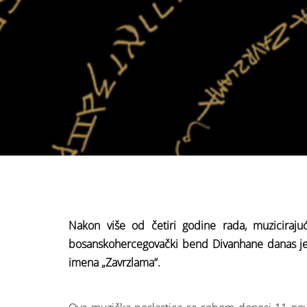
Nakon više od četiri godine rada, muziciraju
bosanskohercegovački bend Divanhane danas je s
imena „Zavrzlama“.