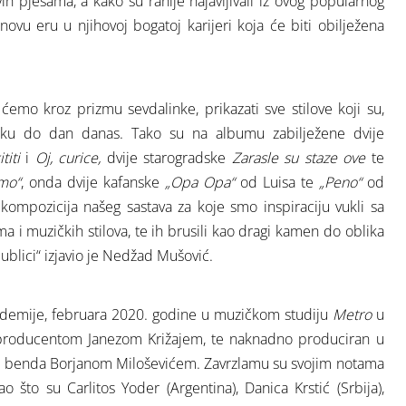
 pjesama, a kako su ranije najavljivali iz ovog popularnog
novu eru u njihovoj bogatoj karijeri koja će biti obilježena
ćemo kroz prizmu sevdalinke, prikazati sve stilove koji su,
 teku do dan danas. Tako su na albumu zabilježene dvije
titi
i
Oj, curice,
dvije starogradske
Zarasle su staze ove
te
emo“
, onda dvije kafanske
„Opa Opa“
od Luisa te
„Peno“
od
kompozicija našeg sastava za koje smo inspiraciju vukli sa
i muzičkih stilova, te ih brusili kao dragi kamen do oblika
blici“ izjavio je Nedžad Mušović.
emije, februara 2020. godine u muzičkom studiju
Metro
u
 producentom Janezom Križajem, te naknadno produciran u
m benda Borjanom Miloševićem. Zavrzlamu su svojim notama
o što su Carlitos Yoder (Argentina), Danica Krstić (Srbija),