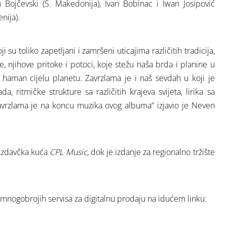
n Bojčevski (S. Makedonija), Ivan Bobinac i Iwan Josipović
nija).
i su toliko zapetljani i zamršeni uticajima različitih tradicija,
eke, njihove pritoke i potoci, koje stežu naša brda i planine u
š haman cijelu planetu. Zavrzlama je i naš sevdah u koji je
, ritmičke strukture sa različitih krajeva svijeta, lirika sa
vrzlama je na koncu muzika ovog albuma“ izjavio je Neven
 izdavčka kuća
CPL Music
, dok je izdanje za regionalno tržište
nogobrojih servisa za digitalnu prodaju na idućem linku: