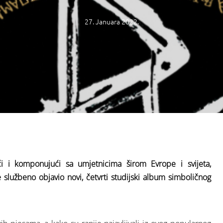
27. Januara 2022.
ći i komponujući sa umjetnicima širom Evrope i svijeta,
lužbeno objavio novi, četvrti studijski album simboličnog