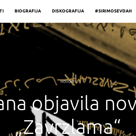
TI
BIOGRAFIJA
DISKOGRAFIJA
#SIRIMOSEVDAH
NOVOSTI
na objavila no
„Zavrzlama“