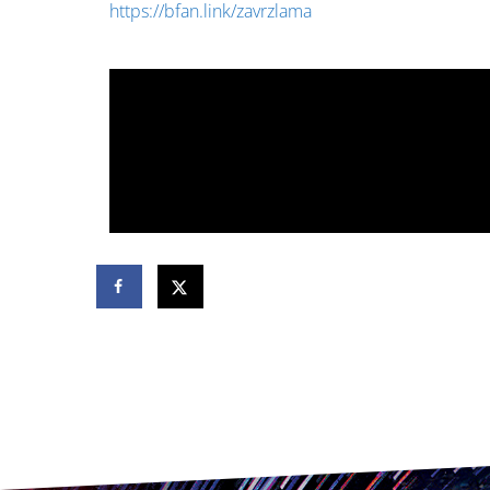
https://bfan.link/zavrzlama