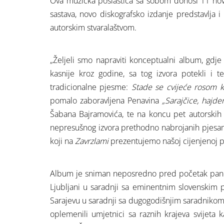
Ova muzička poslastica sa sobom donosi 11 novih
sastava, novo diskografsko izdanje predstavlja i 
autorskim stvaralaštvom.
„Željeli smo napraviti konceptualni album, gdje 
kasnije kroz godine, sa tog izvora potekli i
tradicionalne pjesme:
Stade se cvijeće rosom ki
pomalo zaboravljena Penavina
„Sarajčice, hajd
Šabana Bajramovića, te na koncu pet autorskih 
nepresušnog izvora prethodno nabrojanih pjesama 
koji na
Zavrzlami
prezentujemo našoj cijenjenoj pu
Album je sniman neposredno pred početak pand
Ljubljani u saradnji sa eminentnim slovenskim
Sarajevu u saradnji sa dugogodišnjim saradniko
oplemenili umjetnici sa raznih krajeva svijeta ka