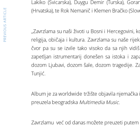
Lakiko (Švicarska), Duygu Demir (Turska), Gora
PREVIOUS ARTICLE
(Hrvatska), te Rok Nemanič i Klemen Bračko (Slove
„Zavrzlama su naši životi u Bosni i Hercegovini, koj
religija, običaja i kultura. Zavrzlama su naše rij
čvor pa su se izvile tako visoko da sa njih vidi
zapetljan istrumentarij donešen sa istoka i zapada
dozom Ljubavi, dozom šale, dozom tragedije. Za
Tunjić.
Album je za worldwide tržište objavila njemačka
preuzela beogradska
Multimedia Music.
Zavrzlamu
već od danas možete preuzeti putem m